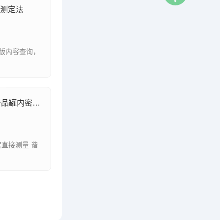
度测定法
最新版内容查询，
GB/T45373-2025石油和液体石油产品罐内密度直接测量谐振筒密度计法