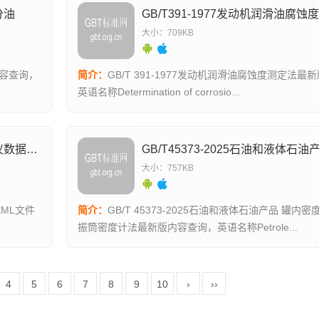
分油
GB/T391-1977发动机润滑油腐蚀
大小：709KB
内容查询，
简介：
GB/T 391-1977发动机润滑油腐蚀度测定法
英语名称Determination of corrosio...
GB/T45848-2025天然气气相色谱分析仪数据格式XML文件格式
大小：757KB
XML文件
简介：
GB/T 45373-2025石油和液体石油产品 罐内密度直接测量 谐
振筒密度计法最新版内容查询，英语名称Petrole...
4
5
6
7
8
9
10
›
››