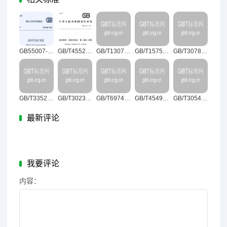
GB55007-2021砌体结构通用规范
GB/T45525.1-2025纳米技术纳米发电机第1部分：术语
GB/T13074-2024血液净化术语
GB/T15754-2025产品几何技术规范（GPS）尺寸和公差标注圆锥
GB/T30785-2025饮食加工设备术语
GB/T33523.73-2025产品几何技术规范（GPS）表面结构：区域法第73部分：实物标准表面缺陷的术语和定义
GB/T30237-2025古代壁画病害与图示
GB/T6974.4-2025起重机术语第4部分：臂架起重机
GB/T45499-2025乡镇（街道）综合文化站图书室管理与服务
GB/T30544.14-2025纳米科技术语第14部分：石墨炔
最新评论
我要评论
内容：