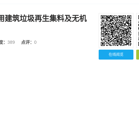
25公路用建筑垃圾再生集料及无机
度：
389
点评：
0
在线阅览