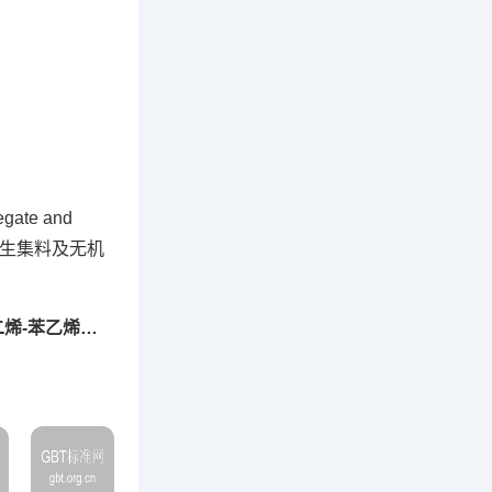
ate and
筑垃圾再生集料及无机
下一篇：GB/T45464-2025道路用苯乙烯-丁二烯-苯乙烯嵌段共聚物（SBS）改性沥青改性剂含量检测方法