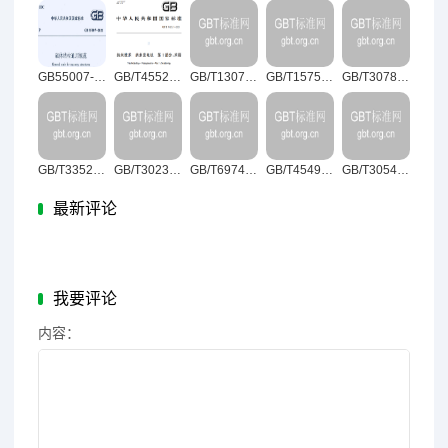
GB55007-2021砌体结构通用规范
GB/T45525.1-2025纳米技术纳米发电机第1部分：术语
GB/T13074-2024血液净化术语
GB/T15754-2025产品几何技术规范（GPS）尺寸和公差标注圆锥
GB/T30785-2025饮食加工设备术语
GB/T33523.73-2025产品几何技术规范（GPS）表面结构：区域法第73部分：实物标准表面缺陷的术语和定义
GB/T30237-2025古代壁画病害与图示
GB/T6974.4-2025起重机术语第4部分：臂架起重机
GB/T45499-2025乡镇（街道）综合文化站图书室管理与服务
GB/T30544.14-2025纳米科技术语第14部分：石墨炔
最新评论
我要评论
内容：