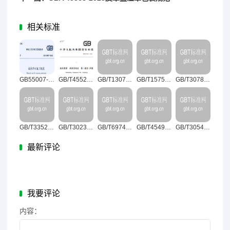
相关标准
GB55007-2021砌体结构通用规范
GB/T45525.1-2025纳米技术纳米发电机第1部分：术语
GB/T13074-2024血液净化术语
GB/T15754-2025产品几何技术规范（GPS）尺寸和公差标注圆锥
GB/T30785-2025饮食加工设备术语
GB/T33523.73-2025产品几何技术规范（GPS）表面结构：区域法第73部分：实物标准表面缺陷的术语和定义
GB/T30237-2025古代壁画病害与图示
GB/T6974.4-2025起重机术语第4部分：臂架起重机
GB/T45499-2025乡镇（街道）综合文化站图书室管理与服务
GB/T30544.14-2025纳米科技术语第14部分：石墨炔
最新评论
我要评论
内容：