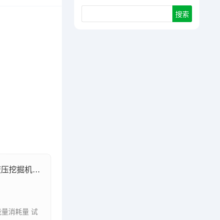
GB/T44255-2024土方机械纯电动液压挖掘机能量消耗量试验方法